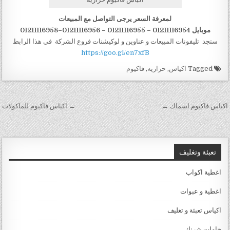
لمعرفة السعر يرجى التواصل مع المبيعات
موبايل 01211116954 – 01211116955 – 01211116956–01211116958
ستجد تليفونات المبيعات و عناوين و لوكيشنات فروع الشركة في هذا الرابط
https://goo.gl/en7xfB
Tagged
اكياس
,
حراريه
,
فاكيوم
تصفّح
اكياس فاكيوم اسماك →
← اكياس فاكيوم للماكولات
المقالات
تعبئة وتغليف
اغطية اكواب
اغطية و عبوات
اكياس تعبئة و تغليف
خامات شرنك