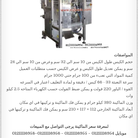
المواصفات
حجم الكيس طول الكيس من 10 سم الي 32 سم وعرض من 10 سم الي 24
سم و يمكن تعديل طول الكيس و ‏عرض الكيس حسب متطلبات العميل
كمية المواد التي تعبء من 100 جرام حتي 1000 جرام
سرعة التعبئة ‎ 33‎‏- ‏‎66‎‏ كيس / دقيقة و لمادة التغليف اعتبار في السرعه
القوة / الباور ‏220 فولت و يمكن ضبط الفولت حسب الكهرباء المتاحه 2.5 كيلو
وات
وزن الماكينة ‏380 كيلو جرام و يمكن فك الماكينة و تركيبها في اي مكان
أبعاد الماكينة الخارجي ‏112 × 117 × 210 سم و يمكن فك الماكينة و تركيبها في
اي مكان
لمعرفة سعر الماكينة يرجى التواصل مع المبيعات
موبايل 01211116954 – 01211116955 – 01211116956–01211116958