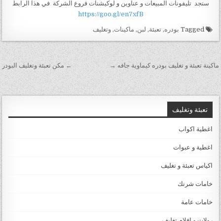
ستجد تليفونات المبيعات و عناوين و لوكيشنات فروع الشركة في هذا الرابط
https://goo.gl/en7xfB
Tagged
بودره
,
تعبئة
,
لبن
,
ماكينات
,
وتغليف
تصفّح
ماكينة تعبئة و تغليف بودره كيماوية جافه →
← مكن تعبئة وتغليف البودر
المقالات
تعبئة وتغليف
اغطية اكواب
اغطية و عبوات
اكياس تعبئة و تغليف
خامات شرنك
خامات عامة
رولات و افلام تغليف