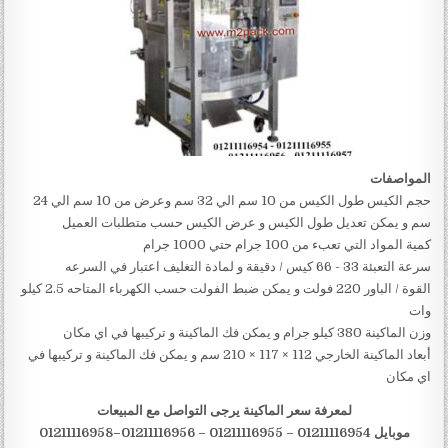
المواصفات
حجم الكيس طول الكيس من 10 سم الي 32 سم وعرض من 10 سم الي 24
سم و يمكن تعديل طول الكيس و ‏عرض الكيس حسب متطلبات العميل
كمية المواد التي تعبء من 100 جرام حتي 1000 جرام
سرعة التعبئة ‎ 33‎‏- ‏‎66‎‏ كيس / دقيقة و لمادة التغليف اعتبار في السرعه
القوة / الباور ‏220 فولت و يمكن ضبط الفولت حسب الكهرباء المتاحه 2.5 كيلو
وات
وزن الماكينة ‏380 كيلو جرام و يمكن فك الماكينة و تركيبها في اي مكان
أبعاد الماكينة الخارجي ‏112 × 117 × 210 سم و يمكن فك الماكينة و تركيبها في
اي مكان
لمعرفة سعر الماكينة يرجى التواصل مع المبيعات
موبايل 01211116954 – 01211116955 – 01211116956–01211116958