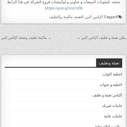
ستجد تليفونات المبيعات و عناوين و لوكيشنات فروع الشركة في هذا الرابط
https://goo.gl/en7xfB
Tagged
اكياس
,
البن
,
التعبئه
,
ماكينة
,
والتغليف
تصفّح
مكن تعبئة و تغليف اكياس البن →
← ماكينة تغليف وتعبئة اكياس البن
المقالات
تعبئة وتغليف
اغطية اكواب
اغطية و عبوات
اكياس تعبئة و تغليف
خامات شرنك
خامات عامة
رولات و افلام تغليف