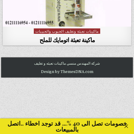
ماكينات تعبئة وتغليف الحبوب والحبيبات
Posted
in
ماكينة تعبئة اتومايك للملح
شركة المهندس منسي ماكينات تعبئه و تغليف
Design by ThemesDNA.com
خصومات تصل الى 40 %... قد توجد اخطاء ..اتصل
بالمبيعات