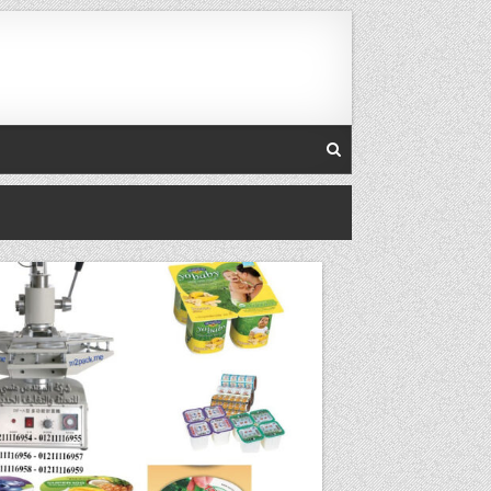
Ski
t
conten