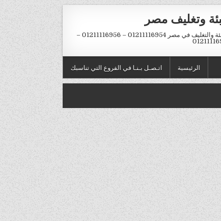
بئة وتغليف مصر
التعبئة والتغليف في مصر 01211116954 – 01211116956 –
01211116
الرئيسية
اتـصـل بـنـا في الفروع التي تناسبك