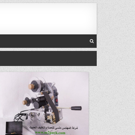
Ski
t
conten