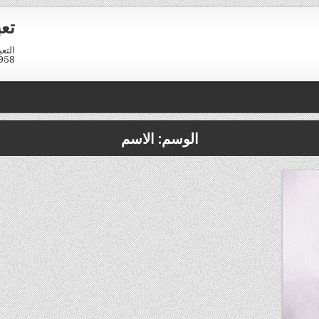
تع
958
الوسم:
الاسم